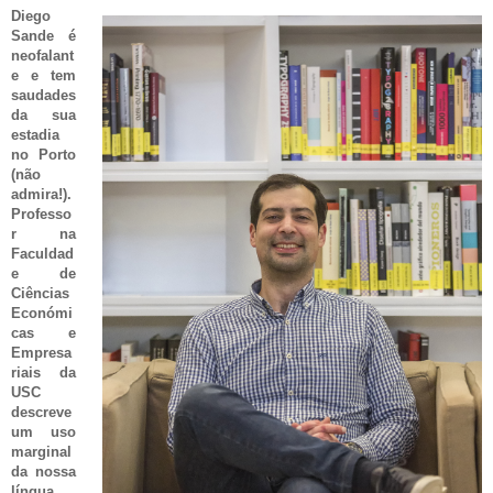
Diego
Sande é
neofalant
e e tem
saudades
da sua
estadia
no Porto
(não
admira!).
Professo
r na
Faculdad
e de
Ciências
Económi
cas e
Empresa
riais da
USC
descreve
um uso
marginal
da nossa
língua