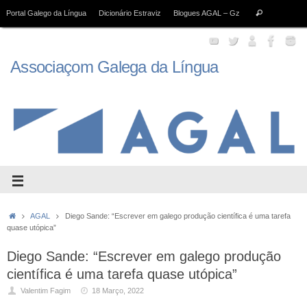
Portal Galego da Língua
Dicionário Estraviz
Blogues AGAL – Gz
Associaçom Galega da Língua
AGAL
Diego Sande: “Escrever em galego produção científica é uma tarefa
quase utópica”
Diego Sande: “Escrever em galego produção
científica é uma tarefa quase utópica”
Valentim Fagim
18 Março, 2022