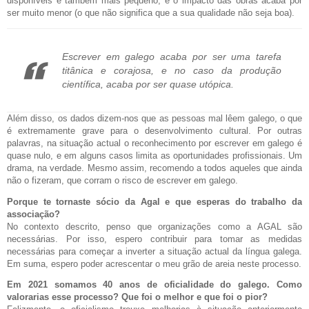
disponíveis é também mais pequeno, e o impacto das obras acaba por
ser muito menor (o que não significa que a sua qualidade não seja boa).
Escrever em galego acaba por ser uma tarefa
titânica e corajosa, e no caso da produção
científica, acaba por ser quase utópica.
Além disso, os dados dizem-nos que as pessoas mal lêem galego, o que
é extremamente grave para o desenvolvimento cultural. Por outras
palavras, na situação actual o reconhecimento por escrever em galego é
quase nulo, e em alguns casos limita as oportunidades profissionais. Um
drama, na verdade. Mesmo assim, recomendo a todos aqueles que ainda
não o fizeram, que corram o risco de escrever em galego.
Porque te tornaste sócio da Agal e que esperas do trabalho da
associação?
No contexto descrito, penso que organizações como a AGAL são
necessárias. Por isso, espero contribuir para tomar as medidas
necessárias para começar a inverter a situação actual da língua galega.
Em suma, espero poder acrescentar o meu grão de areia neste processo.
Em 2021 somamos 40 anos de oficialidade do galego. Como
valorarias esse processo? Que foi o melhor e que foi o pior?