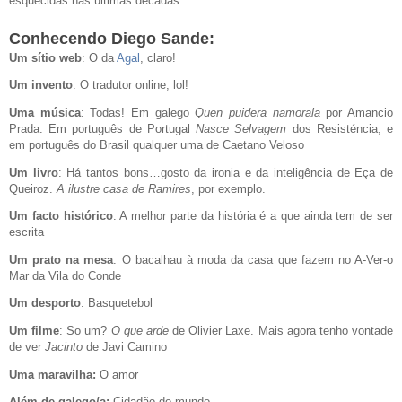
esquecidas nas últimas décadas…
Conhecendo Diego Sande:
Um sítio web
: O da
Agal
, claro!
Um invento
: O tradutor online, lol!
Uma música
: Todas! Em galego
Quen puidera namorala
por Amancio
Prada. Em português de Portugal
Nasce Selvagem
dos Resisténcia, e
em português do Brasil qualquer uma de Caetano Veloso
Um livro
: Há tantos bons…gosto da ironia e da inteligência de Eça de
Queiroz.
A ilustre casa de Ramires
, por exemplo.
Um facto histórico
: A melhor parte da história é a que ainda tem de ser
escrita
Um prato na mesa
: O bacalhau à moda da casa que fazem no A-Ver-o
Mar da Vila do Conde
Um desporto
: Basquetebol
Um filme
: So um?
O que arde
de Olivier Laxe. Mais agora tenho vontade
de ver
Jacinto
de Javi Camino
Uma maravilha:
O amor