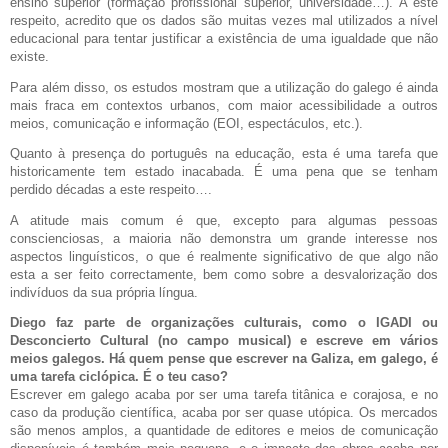
ensino superior (formação profissional superior, universidade…). A este
respeito, acredito que os dados são muitas vezes mal utilizados a nível
educacional para tentar justificar a existência de uma igualdade que não
existe.
Para além disso, os estudos mostram que a utilização do galego é ainda
mais fraca em contextos urbanos, com maior acessibilidade a outros
meios, comunicação e informação (EOI, espectáculos, etc.).
Quanto à presença do português na educação, esta é uma tarefa que
historicamente tem estado inacabada. É uma pena que se tenham
perdido décadas a este respeito….
A atitude mais comum é que, excepto para algumas pessoas
conscienciosas, a maioria não demonstra um grande interesse nos
aspectos linguísticos, o que é realmente significativo de que algo não
esta a ser feito correctamente, bem como sobre a desvalorização dos
indivíduos da sua própria língua.
Diego faz parte de organizações culturais, como o IGADI ou
Desconcierto Cultural (no campo musical) e escreve em vários
meios galegos. Há quem pense que escrever na Galiza, em galego, é
uma tarefa ciclópica. É o teu caso?
Escrever em galego acaba por ser uma tarefa titânica e corajosa, e no
caso da produção científica, acaba por ser quase utópica. Os mercados
são menos amplos, a quantidade de editores e meios de comunicação