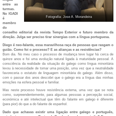
entre as
turmas.
No IGADI
Fotografia: Jose A. Morandeira
é
membro
do
conselho editorial da revista Tempo Exterior e futuro membro da
direção. Julga ser preciso tirar sinergias com a língua portuguesa.
Diego é neo-falante, essa maravilhosa raça de pessoas que rasgam o
guião. Como foi o processo? E as alianças e as resistências?
Bom dia. No meu caso o processo de mudança teve lugar há cerca de
quinze anos e foi uma evolução natural ligada à maturidade pessoal. A
consciência da realidade da situação do galego como língua minoritária
levou à necessidade de tomar uma posição, uma vez que a neutralidade
favoreceria o estatuto de linguagem minoritária do galego. Além disso,
com o passar dos anos descobri que o galego era a língua das minhas
emoções na esfera pessoal e familiar.
Mas neste processo houve resistência externa, uma vez que se nota
como, surpreendentemente, para algumas pessoas a percepção social,
económica e até intelectual que têm do falante em galego é diferente
(para pior) do que a do falante de espanhol.
Dado que achavas existir uma ligação entre galego e português,