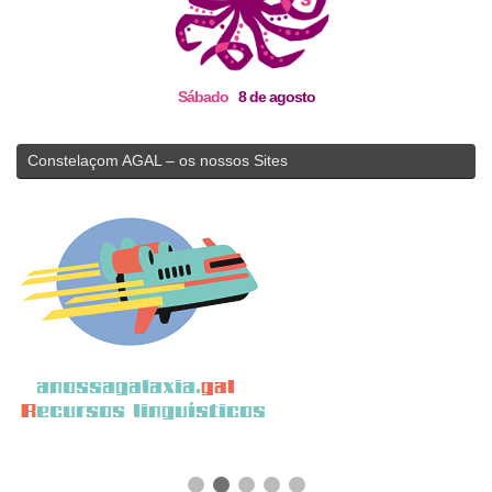
Sábado
8 de agosto
Constelaçom AGAL – os nossos Sites