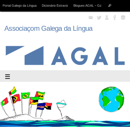
Portal Galego da Língua
Dicionário Estraviz
Blogues AGAL – Gz
Associaçom Galega da Língua